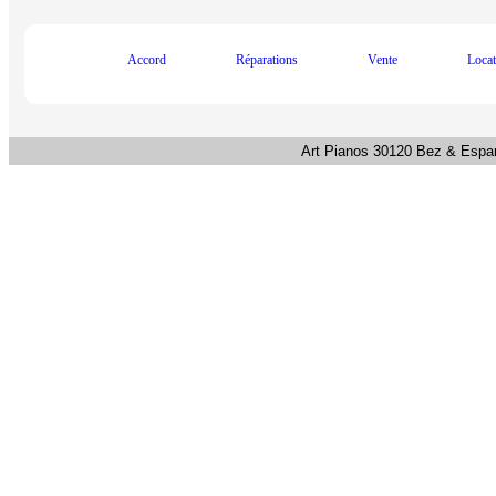
Accord
Réparations
Vente
Loca
Art Pianos 30120 Bez & Espar