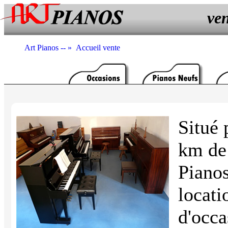
ven
Art Pianos -- »
Accueil vente
Situé 
km de 
Pianos
locati
d'occa